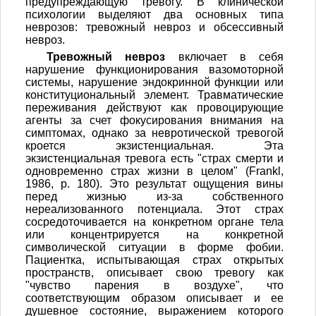
предупреждающую тревогу. В клинической
психологии выделяют два основных типа
неврозов: тревожный невроз и обсессивный
невроз.
Тревожный невроз
включает в себя
нарушение функционирования вазомоторной
системы, нарушение эндокринной функции или
конституциональный элемент. Травматические
переживания действуют как провоцирующие
агенты за счет фокусирования внимания на
симптомах, однако за невротической тревогой
кроется экзистенциальная. Эта
экзистенциальная тревога есть "страх смерти и
одновременно страх жизни в целом" (Frankl,
1986, р. 180). Это результат ощущения вины
перед жизнью из-за собственного
нереализованного потенциала. Этот страх
сосредоточивается на конкретном органе тела
или концентрируется на конкретной
символической ситуации в форме фобии.
Пациентка, испытывающая страх открытых
пространств, описывает свою тревогу как
"чувство парения в воздухе", что
соответствующим образом описывает и ее
душевное состояние, выражением которого