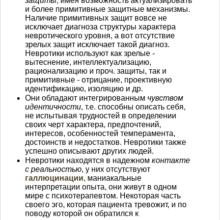
защиты
, имея возможность актуализировать
и более примитивные защитные механизмы.
Наличие примитивных защит вовсе не
исключает диагноза структуры характера
невротического уровня, а вот отсутствие
зрелых защит исключает такой диагноз.
Невротики используют как зрелые -
вытеснение, интеллектуализацию,
рационализацию и проч. защиты, так и
примитивные - отрицание, проективную
идентификацию, изоляцию и др.
Они обладают интегрированным
чувством
идентичности
, т.е. способны описать себя,
не испытывая трудностей в определении
своих черт характера, предпочтений,
интересов, особенностей темперамента,
достоинств и недостатков. Невротики также
успешно описывают других людей.
Невротики находятся в надежном
контакте
с реальностью
, у них отсутствуют
галлюцинации
, маниакальные
интерпретации опыта, они живут в одном
мире с психотерапевтом. Некоторая часть
своего эго, которая пациента тревожит, и по
поводу которой он обратился к