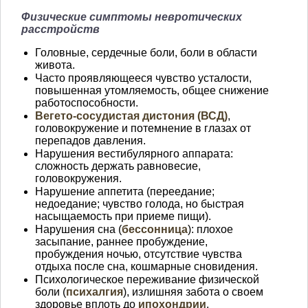
Физические симптомы невротических
расстройств
Головные, сердечные боли, боли в области
живота.
Часто проявляющееся чувство усталости,
повышенная утомляемость, общее снижение
работоспособности.
Вегето-сосудистая дистония (ВСД)
,
головокружение и потемнение в глазах от
перепадов давления.
Нарушения вестибулярного аппарата:
сложность держать равновесие,
головокружения.
Нарушение аппетита (переедание;
недоедание; чувство голода, но быстрая
насыщаемость при приеме пищи).
Нарушения сна (
бессонница
): плохое
засыпание, раннее пробуждение,
пробуждения ночью, отсутствие чувства
отдыха после сна, кошмарные сновидения.
Психологическое переживание физической
боли (
психалгия
), излишняя забота о своем
здоровье вплоть до
ипохондрии
.