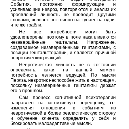
События, постоянно формирующие и
усиливающие невроз, повторяются и анализ их
проявлений личность не проводит. Другими
словами, человек постоянно наступает на одни
и те же грабли.
Не все потребности могут быть
удовлетворены, поэтому в поле накапливаются
незавершённые гештальты. Напряжение,
создаваемое незавершёнными гештальтами, с
позиции гештальттерапии, и является причиной
невротических реакций.
Невротическая личность не в состоянии
определить, какая на данный момент
потребность является ведущей. По мысли
Перлза, невротик неспособен жить в настоящем,
поскольку незавершённые гештальты держат
его в прошлом.
Сам процесс когнитивной психотерапии
направлен на когнитивную переоценку, т.е.
изменения отношения к событиям из
невротической в более реалистическую сторону
и обучение клиента определять у себя и
блокировать малоадаптивные мысли.