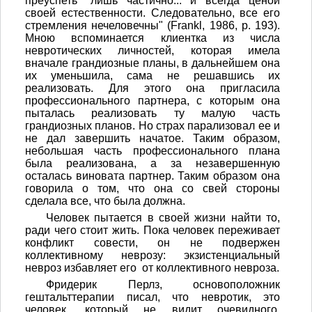
преуспеть "лишь частично... и всегда ценой
своей естественности. Следовательно, все его
стремления нечеловечны" (Frankl, 1986, р. 193).
Мною вспоминается клиентка из числа
невротических личностей, которая имела
вначале грандиозные планы, в дальнейшем она
их уменьшила, сама не решавшись их
реализовать. Для этого она пригласила
профессионального партнера, с которым она
пыталась реализовать ту малую часть
грандиозных планов. Но страх парализовал ее и
не дал завершить начатое. Таким образом,
небольшая часть профессионального плана
была реализована, а за незавершенную
осталась виновата партнер. Таким образом она
говорила о том, что она со свей стороны
сделала все, что была должна.
Человек пытается в своей жизни найти то,
ради чего стоит жить. Пока человек переживает
конфликт совести, он не подвержен
коллективному неврозу: экзистенциальный
невроз избавляет его от коллективного невроза.
Фридерик Перлз, основоположник
гештальттерапии писал, что невротик, это
человек, который не видит очевидного.