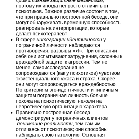
примитивные защитные механизмы
,
поэтому их иногда непросто отличить от
психотиков. Важное различие состоит в том,
что при правильно построенной беседе, они
могут обнаруживать временную способность
реагировать на интерпретации, которые
делает психотерапевт.
В сфере
интеграции идентичности
у
пограничной личности наблюдаются
противоречия, разрывы «Я». При описании
себя они испытывают затруднения, склонны к
враждебной защите, к агрессии. Тем не
менее, самоисследования не
сопровождаются (как у психотиков) чувством
экзистенциального ужаса и страха. Скорее
они могут сопровождаться враждебностью.
По критериям эго-идентичности и типичным
защитам пограничная личность больше
похожа на психотическую, нежели на
невротическую организацию характера.
Правильно построенная беседа
демонстрирует у пограничных клиентов
понимание реальности
, тем самым
отличаясь от психотиков; они способны
наблюдать свою патологию. Основная