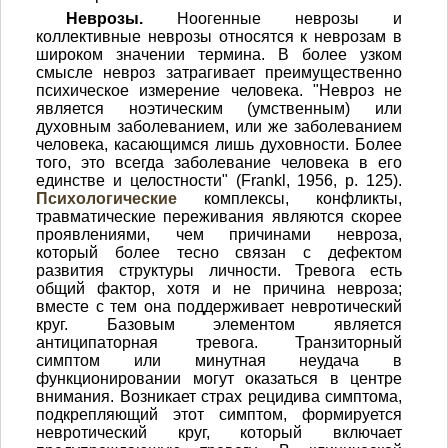
Неврозы.
Ноогенные неврозы и
коллективные неврозы относятся к неврозам в
широком значении термина. В более узком
смысле невроз затрагивает преимущественно
психическое измерение человека. "Невроз не
является ноэтическим (умственным) или
духовным заболеванием, или же заболеванием
человека, касающимся лишь духовности. Более
того, это всегда заболевание человека в его
единстве и целостности" (Frankl, 1956, р. 125).
Психологические
комплексы, конфликты,
травматические переживания являются скорее
проявлениями, чем причинами невроза,
который более тесно связан с дефектом
развития структуры личности. Тревога есть
общий фактор, хотя и не причина невроза;
вместе с тем она поддерживает невротический
круг. Базовым элементом является
антиципаторная тревога. Транзиторный
симптом или минутная неудача в
функционировании могут оказаться в центре
внимания. Возникает страх рецидива симптома,
подкрепляющий этот симптом, формируется
невротический круг, который включает