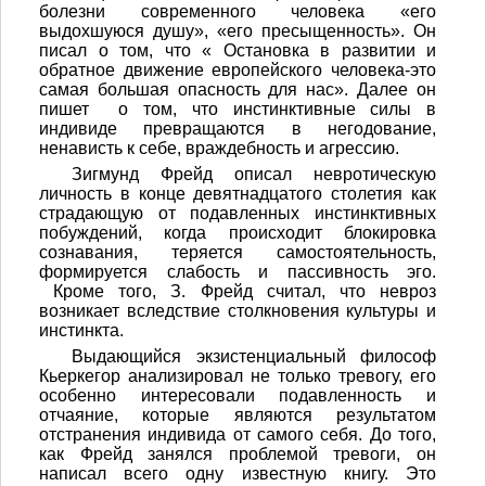
болезни современного человека «его
выдохшуюся душу», «его пресыщенность». Он
писал о том, что « Остановка в развитии и
обратное движение европейского человека-это
самая большая опасность для нас». Далее он
пишет о том, что инстинктивные силы в
индивиде превращаются в негодование,
ненависть к себе, враждебность и агрессию.
Зигмунд Фрейд описал невротическую
личность в конце девятнадцатого столетия как
страдающую от подавленных инстинктивных
побуждений, когда происходит блокировка
сознавания, теряется самостоятельность,
формируется слабость и пассивность эго.
Кроме того, З. Фрейд считал, что невроз
возникает вследствие столкновения культуры и
инстинкта.
Выдающийся экзистенциальный философ
Кьеркегор анализировал не только тревогу, его
особенно интересовали подавленность и
отчаяние, которые являются результатом
отстранения индивида от самого себя. До того,
как Фрейд занялся проблемой тревоги, он
написал всего одну известную книгу. Это