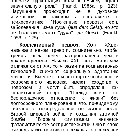
проблем фрустрация воли к смыслу играет
значительную роль" (Frankl, 1985a, р. 123).
Нарушение происходит не в духовном
измерении как таковом, а проявляется в
психосоматике. "Ноогенные неврозы есть
заболевания "из-за духа" (
aus dem Geist
), но это
не болезни самого
"духа"
(
im Geist
)" (Frankl,
1956, p. 125).
Коллективный невроз.
Хотя XXвек
называли веком тревоги, сомнительно, чтобы
тревога была более распространена, чем в
другие времена. Начало XXI века мало чем
отличается от XX, хотя развитие компьютерных
технологий снижают социальную адаптацию
личности. Вместе с тем некоторые особенности
современного человека имеют "сходство с
неврозом" и могут быть определены как
коллективный невроз. "Прежде всего это
беспорядочное отношение к жизни" без
долгосрочного планирования, что, по-видимому,
связано с неопределенностью жизни после
Второй мировой войны и создания атомной
бомбы. "Вторым симптомом является
фаталистическое восприятие жизни. Оно в свою
очередь также возникло в результате последней