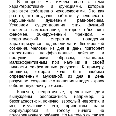
В неврозе мы имеем дело с теми
характеристиками и функциями, которые
являются собственно человеческими. Это как
раз то, что неудачно работает у человека с
нарушенным душевным равновесием.
Условием существования этих функций
является самосознание, которое объясняет
феномен, обнаруженный Фрейдом, –
невротический стереотип поведения
характеризуется подавлением и блокировкой
сознания. Человек из дня в день повторяет
стереотипно неэффективные действия и
поступки, таким образом, оставаясь
малоэффективным при наличии в своей
личности эффективных ресурсов. К примеру,
женщина, которая хочет быть любима
определенным мужчиной, из дня в день
разрушает созданные отношения и ведет к краху
собственную личную жизнь.
Конечно, невротичные, тревожные дети
вынуждены беспокоиться, например, о
безопасности; и, конечно, взрослый невротик, и
мы, изучающие его, привносим наши
формулировки в голову ничего не
подозревающего ребенка. Но не точно ли так же