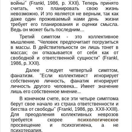
войны" (Frankl, 1986, p. XXII). Теперь принято
считать, что планировать свою жизнь
невозможно. И это является не верным, так как
даже один проживаемый нами день жизни
требует его планирования и оценки смысла.
Ведь он может быть последним…
Третий симптом - это коллективное
мышление. "Человек предпочитает погрузиться
в массы. В действительности он лишь тонет в
массах; он отказывается от себя как от
свободной и ответственной сущности" (Frankl,
1986, p. XXII).
Далее следует четвертый симптом,
фанатизм. "Если коллективист игнорирует
собственную личность, фанатик игнорирует
личность другого человека... Имеет значение
лишь его собственное мнение...
В конечном счете, все эти четыре симптома
берут свое начало из страха ответственности и
бегства от свободы" (Frankl, 1986, pp. XXII-XXIII).
Для преодоления коллективных неврозов
требуется скорее
психологическое
просвещение и психогигиена, а не
психотерапия.