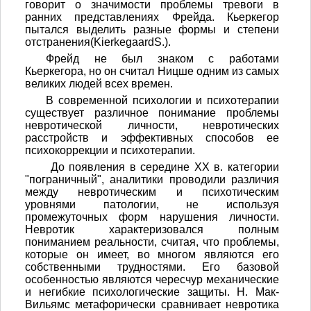
говорит о значимости проблемы тревоги в
ранних представлениях Фрейда. Кьеркегор
пытался выделить разные формы и степени
отстранения(KierkegaardS.).
Фрейд не был знаком с работами
Кьеркегора, но он считал Ницше одним из самых
великих людей всех времен.
В современной психологии и психотерапии
существует различное понимание проблемы
невротической личности, невротических
расстройств и эффективных способов ее
психокоррекции и психотерапии.
До появления в середине ХХ в. категории
"пограничный", аналитики проводили различия
между невротическим и психотическим
уровнями патологии, не используя
промежуточных форм нарушения личности.
Невротик характеризовался полным
пониманием реальности, считая, что проблемы,
которые он имеет, во многом являются его
собственными трудностями. Его базовой
особенностью являются чересчур механические
и негибкие психологические защиты. Н. Мак-
Вильямс метафорически сравнивает невротика