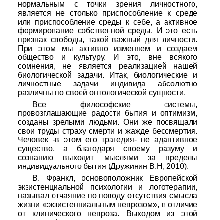
нормальным с точки зрения личностного,
является не столько приспособление к среде
или приспособление среды к себе, а активное
формирование собственной среды. И это есть
признак свободы, такой важный для личности.
При этом мы активно изменяем и создаем
общество и культуру. И это, вне всякого
сомнения, не является реализацией нашей
биологической задачи. Итак, биологические и
личностные задачи индивида абсолютно
различны по своей онтологической сущности.
Все философские системы,
провозглашающие радости бытия и оптимизм,
созданы зрелыми людьми. Они же посвящали
свои труды страху смерти и жажде бессмертия.
Человек -в этом его трагедия- не адаптивное
существо, а благодаря своему разуму и
сознанию выходит мыслями за пределы
индивидуального бытия (Дружинин В.Н, 2010).
В. Франкл, основоположник Европейской
экзистенциальной психологии и логотерапии,
называл отчаяние по поводу отсутствия смысла
жизни «экзистенциальным неврозом», в отличие
от клинического невроза. Выходом из этой