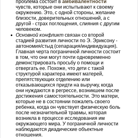
проблема состоит в
амбивалентности
чувств, которые они испытывают к своему
окружению. Это, с одной стороны, желание
близости, доверительных отношений, а с
другой - страх поглощения, слияния с другим
человеком.
Основной конфликт
связан со второй
стадией развития личности по Э. Эриксону -
автономия/стыд (сепарация/индивидуация).
Главная черта пограничной личности состоит
в том, что они могут почти одновременно
демонстрировать просьбу о помощи и
отвергать ее. Похоже, что дети с такой
структурой характера имеют матерей,
препятствующих отделению или
отказывающихся придти на выручку, когда
они нуждаются в регрессе, возникшем после
достижения самостоятельности. Это матери,
которые не в состоянии пожалеть своего
ребенка, когда он чувствует физическую боль
после незначительной травмы, которая
возникла в процессе исследования им
окружающего мира. У пограничной личности
наблюдаются диадические объектные
отношения.