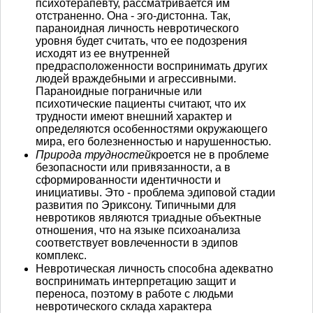
психотерапевту, рассматривается им
отстраненно. Она - эго-дистонна. Так,
параноидная личность невротического
уровня будет считать, что ее подозрения
исходят из ее внутренней
предрасположенности воспринимать других
людей враждебными и агрессивными.
Параноидные пограничные или
психотические пациенты считают, что их
трудности имеют внешний характер и
определяются особенностями окружающего
мира, его болезненностью и нарушенностью.
Природа трудностей
кроется не в проблеме
безопасности или привязанности, а в
сформированности идентичности и
инициативы. Это - проблема эдиповой стадии
развития по Эриксону. Типичными для
невротиков являются триадные объектные
отношения, что на языке психоанализа
соответствует вовлеченности в эдипов
комплекс.
Невротическая личность способна адекватно
воспринимать интерпретацию защит и
переноса, поэтому в работе с людьми
невротического склада характера