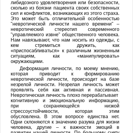
либидозного удовлетворения или безопасности,
сколько из боязни пациента своих собственных
сил и конфликтов, возникающих из этого страха.
Это может быть отличительной особенностью
"невротической личности нашего времени" –
невротический стереотип современного
"управляемого извне" общественного человека.
Нам навязывают, что нам носить из одежды, с
кем стремиться дружить, как
«приспосабливаться» к различным жизненным
ситуациям, как «манипулировать»
окружающими.
Деформация личности, по моему мнению,
которая приводит к формированию
невротической личности, происходит на базе
незрелой личности. Незрелая личность может
проявлять себя как активная и пассивная.
Невротическая личность плохо перерабатывает
когнитивную и эмоциональную информацию,
при сохраняющейся низкой
стрессоустойчивости, которая этим
обусловлена. В этом вопросе единства нет.
Одни склоняются к значению разума для жизни
человека, другие – к важности эмоций в
развитии нашей личности. По большому счету