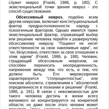
служит невроз (Frankl, 1986, р. 180). С
экзистенциальной точки зрения невроз - это
способ существования.
Обсессивный невроз
, подобно всем
другим неврозам, включает конституциональный
фактор предрасположенности наряду с
психогенным фактором. Однако имеется также
экзистенциальный фактор, отражающий выбор
или решение человека перейти к развернутому
обсессивному неврозу. "Пациент не несет
ответственности за свои навязчивые идеи", но
"он, безусловно, ответствен за свое отношение к
этим идеям" (Frankl, 1986, р. 188). Человек,
страдающий обсессивным неврозом, не
способен переносить неопределенность,
напряжение между тем, что есть, и тем, что
должно быть. Его мировоззрение
характеризуется "стопроцентностью", или
поиском абсолюта, стремлением к "абсолютной
определенности в познании и решении" (Frankl,
1986, р. 191). В связи с невозможностью для
такого человека достичь в жизни всего
желаемого он концентрируется на конкретной
области; но даже после этого человек может