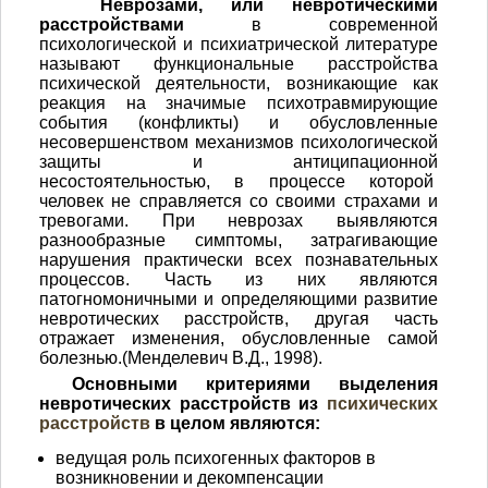
Неврозами, или невротическими
расстройствами
в современной
психологической и психиатрической литературе
называют функци­ональные расстройства
психической деятельности, возникающие как
реакция на значимые психотравмирующие
события (конфликты) и обусловленные
несовершенством механизмов психологической
за­щиты и антиципационной
несостоятельностью, в процессе которой
человек не справляется со своими страхами и
тревогами. При неврозах выяв­ляются
разнообразные симптомы, затрагивающие
нарушения прак­тически всех познавательных
процессов. Часть из них являются
патогномоничными и определяющими развитие
невротических рас­стройств, другая часть
отражает изменения, обусловленные самой
болезнью.(Менделевич В.Д., 1998).
Основными критериями выделения
невротических расстройств из
психических
расстройств
в целом являются:
ведущая роль психогенных факторов в
возникновении и декомпенсации