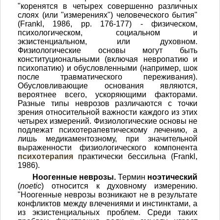
"коренятся в четырех совершенно различных
слоях (или "измерениях") человеческого бытия"
(Frankl, 1986, pp. 176-177) - физическом,
психологическом, социальном и
экзистенциальном, или духовном.
Физиологические основы могут быть
конституциональными (включая невропатию и
психопатию) и обусловленными (например, шок
после травматического переживания).
Обусловливающие основания являются,
вероятнее всего, ускоряющими факторами.
Разные типы неврозов различаются с точки
зрения относительной важности каждого из этих
четырех измерений. Физиологические основы не
подлежат психотерапевтическому лечению, а
лишь медикаментозному, при значительной
выраженности физиологического компонента
психотерапия
практически бессильна (Frankl,
1986).
Ноогенные неврозы.
Термин
ноэтический
(
noetic
) относится к духовному измерению.
"Ноогенные неврозы возникают не в результате
конфликтов между влечениями и инстинктами, а
из экзистенциальных проблем. Среди таких