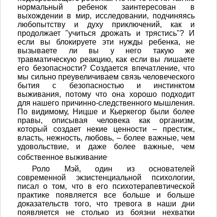
нормальный ребенок заинтересован в
выхождении в мир, исследовании, подчиняясь
любопытству и духу приключений, как и
продолжает "учиться дрожать и трястись"? И
если вы блокируете эти нужды ребенка, не
вызываете ли вы у него такую же
травматическую реакцию, как если вы лишаете
его безопасности? Создается впечатление, что
мы сильно преувеличиваем связь человеческого
бытия с безопасностью и инстинктом
выживания, потому что она хорошо подходит
для нашего причинно-следственного мышления.
По видимому, Ницше и Кьеркегор были более
правы, описывая человека как организм,
который создает некие ценности – престиж,
власть, нежность, любовь, – более важные, чем
удовольствие, и даже более важные, чем
.
собственное выживание
Роло Мэй, один из основателей
современной экзистенциальной психологии,
писал о том, что в его психотерапевтической
практике появляется все больше и больше
доказательств того, что тревога в наши дни
появляется не столько из боязни нехватки