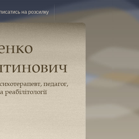
писатись на розсилку
енко
нтинович
психотерапевт, педагог,
а реабілітології