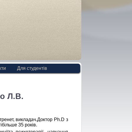
кти
Для студентів
о Л.В.
тренет, викладач.Доктор Ph.D з
ібільше 35 років.
ціїта психотерапії. навчання