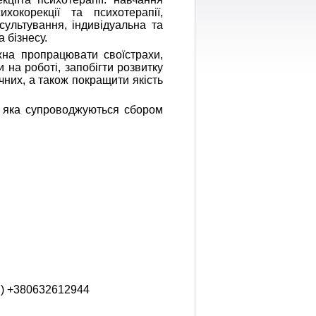
хокорекції та психотерапії,
сультування, індивідуальна та
 бізнесу.
жна пропрацювати своїстрахи,
и на роботі, запобігти розвитку
них, а також покращити якість
, яка супроводжуються сбором
ам) +380632612944