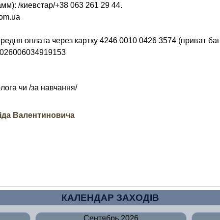
амм): /киевстар/+38 063 261 29 44.
com.ua
редня оплата через картку 4246 0010 0426 3574 (приват бан
0026006034919153
лога чи /за навчання/
іда Валентиновича
КАЛЕНДАР ЗАХОДІВ
Сентябрь 2026