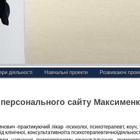
ри діяльності
Навчальні проекти
Розвиваючі прое
 персонального сайту Максименк
ович -практикуючий лікар -психолог, психотерапевт, коуч, 
від клінічної, консультативноїта психотерапевтичноїдіяльност
ги навчання психологічному консультуванню, психокорек