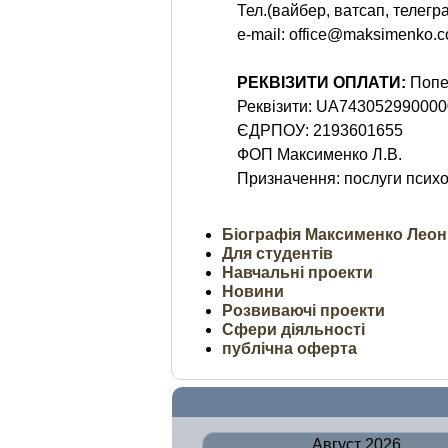
Тел.
(вайбер, ватсап, телегр
e-mail: office@maksimenko.
РЕКВІЗИТИ ОПЛАТИ:
Попе
Реквізити: UA74305299000
ЄДРПОУ: 2193601655
ФОП Максименко Л.В.
Призначення: послуги психо
Біографія Максименко Леон
Для студентів
Навчальні проекти
Новини
Розвиваючі проекти
Сфери діяльності
публічна оферта
Август 2026