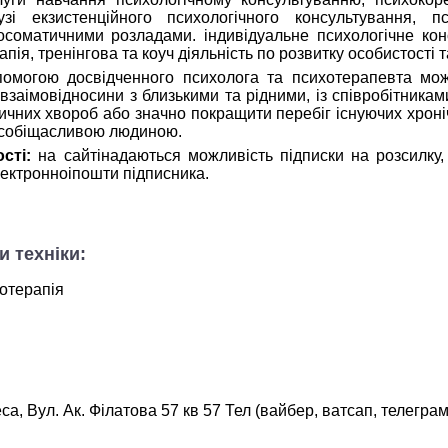
і екзистенційного психологічного консультування, пси
осоматичними розладами. індивідуальне психологічне кон
ія, тренінгова та коуч діяльність по розвитку особистості та
опомогою досвідченного психолога та психотерапевта мо
 взаімовідносини з близькими та рідними, із співробітникам
чних хвороб або значно покращити перебіг існуючих хроніч
 собіщасливою людиною.
ост
і
:
на сайтінадаються можливість підписки на розсилку
лектронноіпошти підписника.
и техніки:
хотерапія
са, Вул. Ак. Філатова 57 кв 57 Тел (вайбер, ватсап, телегр