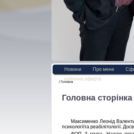
Новини
Про мене
Сфе
публічна оферта
/ Головна
Головна сторінка
Максименко Леонід Валентин
психологіїта реабілітології. Дос
ФОП 3 група. Надаю послу