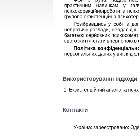
практичним навичкам у галуз
психокорекційноїроботи з псих
групова екзистенційна психотерап
Розібравшись у собі із д
невротичнірозлади, невдалідіії,
багатьох серйозних психосомати
свого життя-стати впевненою в
Політика конф
і
денц
і
альн
персональних даних у виглядіе
Використовуванні підходи 
Екзистенційний аналіз та пси
Контакти
Україна: зареєстровано: Оде